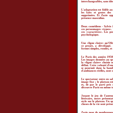
interchangeables, sans iden
L'adaptation est fidèle au
les faits et gestes des
supprimées. Et Zazie ap
présence masculine.
Deux comédiens - Sylvie 
ces personnages «types». L
ces «caractères». Les pe
psychologique.
Une «ligne claire» qu'Oliv
ce projet, a développé. 
formes simples, rondes, et 
Le Paris des années 1950/
Les images données au spec
la «ligne claire» choisie 
défini. Cette volonté d'em
se poursuit dans la bande
d'ambiances réelles, sont st
Le spectateur entre en sal
image fixe ; le plateau 
et, de par le parti pris 
découvre Paris en même t
Jouant le jeu de l'auteu
littéraire, notre présent
style sur le plateau. Un sp
choses de la vie sont prése
Zazie pose de nombreuses 