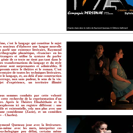
ême, c'est le langage qui constitue le sujet
 soucieux d'élaborer une langue nouvelle
s parlé une existence littéraire, Raymond
thographe phonétique, «francise» en les
trangers et utilise la syntaxe du parler
 génie de ce texte ne tient pas tant dans le
les transformations du langage et du style
teur sont surprenantes et admirables. Il
promis entre le théâtre et le roman. C'est
ventaire de toutes les techniques littéraires.
le langage, et, au-delà d'une construction
rroge, non sans pudeur, le sens de la vie.
 d'expérience, un territoire illimité
ous sommes conduits par cette volonté
 cette recherche de la représentation d'un
tre. Après le Théâtre Elisabéthain et la
xplorons ici un registre différent : une
e et existentielle, cela non plus avec une
 une comédienne (Zazie), et un comédien
» - Charles).
aymond Queneau joue avec la littérature.
s-même avec les mots, interpréter ces
sychologique peu défini, certains même