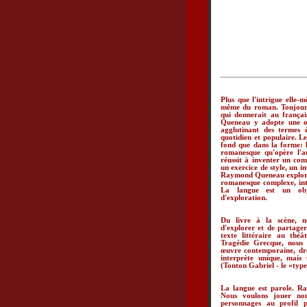
Plus que l'intrigue elle-m
même du roman. Toujours
qui donnerait au françai
Queneau y adopte une or
agglutinant des termes é
quotidien et populaire. Le
fond que dans la forme: 
romanesque qu'opère l'au
réussit à inventer un com
un exercice de style, un in
Raymond Queneau explore 
romanesque complexe, inte
La langue est un objet
d'exploration.
Du livre à la scène, n
d'explorer et de partager
texte littéraire au théâ
Tragédie Grecque, nous e
œuvre contemporaine, drôl
interprète unique, mais
(Tonton Gabriel - le «type
La langue est parole. R
Nous voulons jouer nou
personnages au profil p