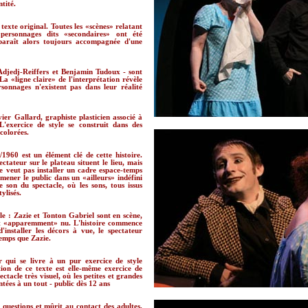
tité.
 texte original. Toutes les «scènes» relatant
 personnages dits «secondaires» ont été
paraît alors toujours accompagnée d'une
Adjedj-Reiffers et Benjamin Tudoux - sont
a «ligne claire» de l'interprétation révèle
rsonnages n'existent pas dans leur réalité
ier Gallard, graphiste plasticien associé à
L'exercice de style se construit dans des
colorées.
1960 est un élément clé de cette histoire.
tateur sur le plateau situent le lieu, mais
ne veut pas installer un cadre espace-temps
mener le public dans un «ailleurs» indéfini
 son du spectacle, où les sons, tous issus
ylisés.
le : Zazie et Tonton Gabriel sont en scène,
est «apparemment» nu. L'histoire commence
d'installer les décors à vue, le spectateur
emps que Zazie.
r qui se livre à un pur exercice de style
ation de ce texte est elle-même exercice de
ectacle très visuel, où les petites et grandes
ntées à un tout - public dès 12 ans
questions et mûrit au contact des adultes.