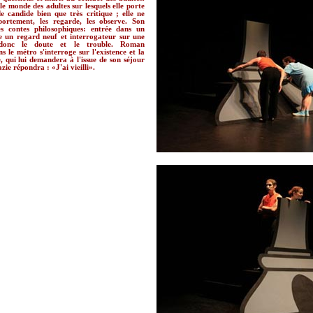
le monde des adultes sur lesquels elle porte
e candide bien que très critique ; elle ne
rtement, les regarde, les observe. Son
es contes philosophiques: entrée dans un
e un regard neuf et interrogateur sur une
 donc le doute et le trouble. Roman
s le métro s'interroge sur l'existence et la
, qui lui demandera à l'issue de son séjour
azie répondra : «J'ai vieilli».