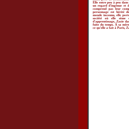
Elle entre peu à peu dans 
un regard d'ingénue et d
comprend pas leur compo
personnage est hérité d
monde inconnu, elle port
société où elle sème
d'apprentissage, Zazie dan
fuite du temps. À sa mère
ce qu'elle a fait à Paris, Z