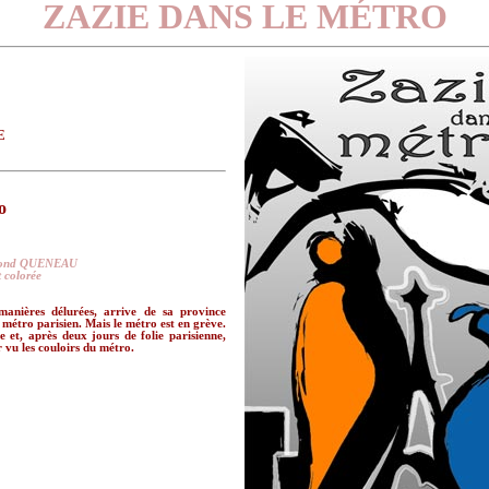
ZAZIE DANS LE MÉTRO
E
o
ymond QUENEAU
t colorée
anières délurées, arrive de sa province
 métro parisien. Mais le métro est en grève.
e et, après deux jours de folie parisienne,
r vu les couloirs du métro.