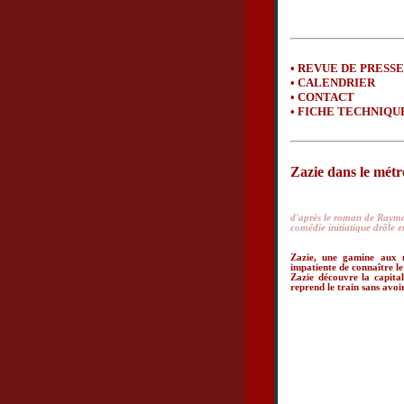
•
REVUE DE PRESSE
•
CALENDRIER
•
CONTACT
•
FICHE TECHNIQU
Zazie dans le métr
d'après le roman de Ra
comédie initiatique drôle e
Zazie, une gamine aux m
impatiente de connaître le
Zazie découvre la capital
reprend le train sans avoi